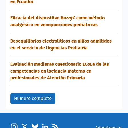
en Ecuador
Eficacia del dispositivo Buzzy® como método
analgésico en venopunciones pediátricas
Desequilibrios electrolíticos en niños admitidos
en el servicio de Urgencias Pediatría
Evaluación mediante cuestionario ECoLa de las
competencias en lactancia materna en
profesionales de Atención Primaria
Número completo
Instagram
X
Bluesky
LinkedIn
Feed
Pie de página
Advertencias