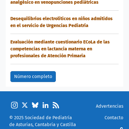
analgésico en venopunciones pediátricas
Desequilibrios electrolíticos en niños admitidos
en el servicio de Urgencias Pediatría
Evaluación mediante cuestionario ECoLa de las
competencias en lactancia materna en
profesionales de Atención Primaria
Número completo
Instagram
X
Bluesky
LinkedIn
Feed
Pie de página
Advertencias
© 2025
Sociedad de Pediatría
Contacto
de Asturias, Cantabria y Castilla
Menú de cuenta