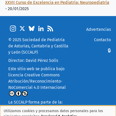
XXVII Curso de Excelencia en Pediatría: Neuropediatría
-
20/01/2025
Instagram
X
Bluesky
LinkedIn
Feed
Pie de página
Advertencias
© 2025
Sociedad de Pediatría
Contacto
de Asturias, Cantabria y Castilla
Menú de cuenta
🔒
y León (SCCALP)
Director: David Pérez Solís
Este sitio web se publica bajo
licencia
Creative Commons
Atribución/Reconocimiento-
NoComercial 4.0 Internacional
La SCCALP forma parte de la:
Utilizamos cookies y procesamos datos personales para los